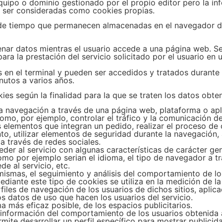
quipo o dominio gestionado por el propio editor pero la in
n ser consideradas como cookies propias.
 de tiempo que permanecen almacenadas en el navegador del
nar datos mientras el usuario accede a una página web. S
a la prestación del servicio solicitado por el usuario en u
en el terminal y pueden ser accedidos y tratados durante 
nutos a varios años.
kies según la finalidad para la que se traten los datos obte
a navegación a través de una página web, plataforma o aplic
omo, por ejemplo, controlar el tráfico y la comunicación de 
s elementos que integran un pedido, realizar el proceso de
ento, utilizar elementos de seguridad durante la navegación
a través de redes sociales.
der al servicio con algunas características de carácter ge
como por ejemplo serian el idioma, el tipo de navegador a t
e al servicio, etc.
mismas, el seguimiento y análisis del comportamiento de lo
diante este tipo de cookies se utiliza en la medición de la 
files de navegación de los usuarios de dichos sitios, aplic
los datos de uso que hacen los usuarios del servicio.
ma más eficaz posible, de los espacios publicitarios.
nformación del comportamiento de los usuarios obtenida a
mite desarrollar un perfil específico para mostrar publicid