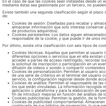
En el caso de que las cookies sean instaladas desde un e
mediante éstas sea gestionada por un tercero, no puede
Existe también una segunda clasificación según el plazo
de:
Cookies de sesión: Diseñadas para recabar y almace
almacenar información que solo interesa conservar par
de productos adquiridos).
Cookies persistentes: Los datos siguen almacenados 
responsable de la cookie, y que puede ir de unos mi
Por último, existe otra clasificación con seis tipos de coo
Cookies técnicas: Aquellas que permiten al usuario l
diferentes opciones o servicios que en ella existan c
acceder a partes de acceso restringido, recordar lo
la solicitud de inscripción o participación en un ev
difusión de vídeos o sonido o compartir contenidos 
Cookies de personalización: Permiten al usuario acce
de una serie de criterios en el terminal del usuario 
servicio, la configuración regional desde donde acced
Cookies de análisis: Permiten al responsable de las 
los que están vinculadas. La información recogida me
aplicación o plataforma y para la elaboración de per
fin de introducir mejoras en función del análisis de 
Cookies publicitarias: Permiten la gestión, de la for
Cookies de publicidad comportamental: Almacenan i
continuada de sus hábitos de navegación, lo que per