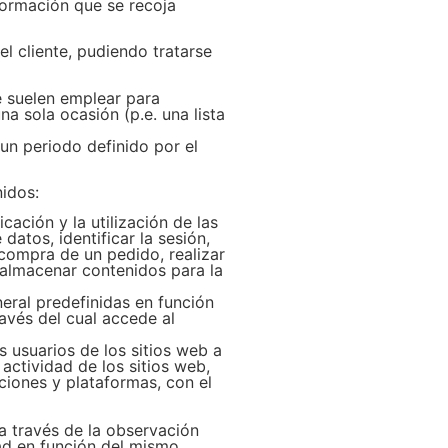
formación que se recoja
 cliente, pudiendo tratarse
e suelen emplear para
na sola ocasión (p.e. una lista
un periodo definido por el
nidos:
ación y la utilización de las
datos, identificar la sesión,
 compra de un pedido, realizar
, almacenar contenidos para la
neral predefinidas en función
ravés del cual accede al
s usuarios de los sitios web a
actividad de los sitios web,
aciones y plataformas, con el
 través de la observación
ad en función del mismo.